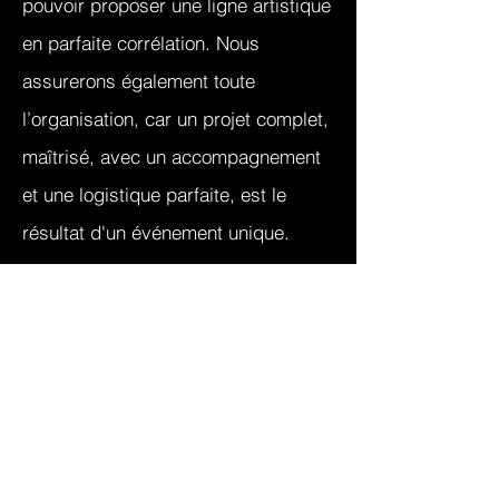
pouvoir proposer une ligne artistique
en parfaite corrélation. Nous
assurerons également toute
l’organisation, car un projet complet,
maîtrisé, avec un accompagnement
et une logistique parfaite, est le
résultat d'un événement unique.
- Événements
- Ciné Plein Air
- Scénographie
- Soutien technique
GIRONDE - NOUVELLE AQUITAINE
( + 33 ) 06 72 59 65 94