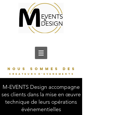
N O U S S O M M E S D E S
C R E A T E U R S d ' E V E N E M E N T S
M-EVENTS Design accompagne
ses clients dans la mise en œuvre
technique de leurs opérations
événementielles